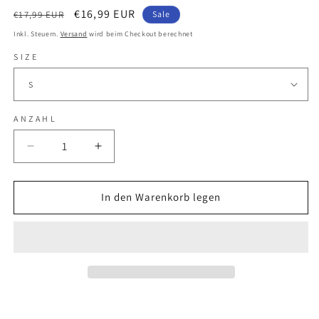
Normaler
Verkaufspreis
€16,99 EUR
€17,99 EUR
Sale
Preis
Inkl. Steuern.
Versand
wird beim Checkout berechnet
SIZE
ANZAHL
Verringere
Erhöhe
die
die
Menge
Menge
für
für
In den Warenkorb legen
TEST
TEST
-
-
Dancitee
Dancitee
-
-
Bad
Bad
Choices
Choices
-
-
T-
T-