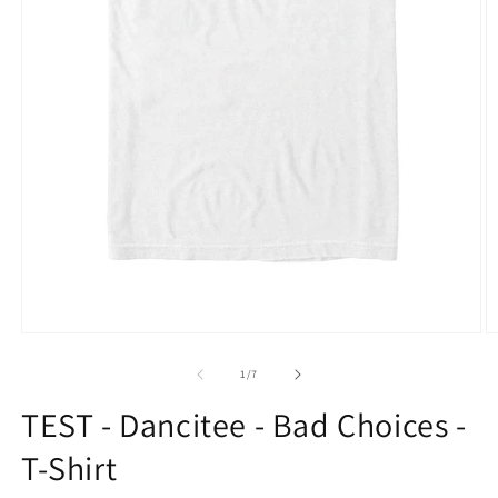
Medien
M
1
2
in
in
von
1
/
7
Modal
M
öffnen
ö
TEST - Dancitee - Bad Choices -
T-Shirt